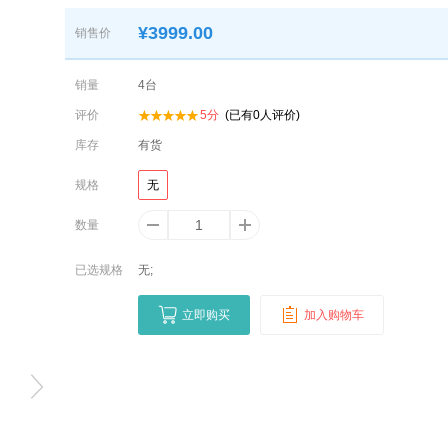
¥
3999.00
销售价
销量
4
台
评价
5
分
(已有
0
人评价)
库存
有货
规格
无
数量
已选规格
无;
立即购买
加入购物车