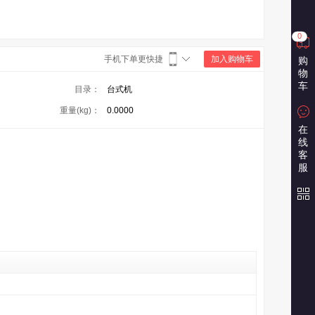
0
手机下单更快捷
加入购物车
购
物
车
目录：
台式机
重量(kg)：
0.0000
在
线
客
服