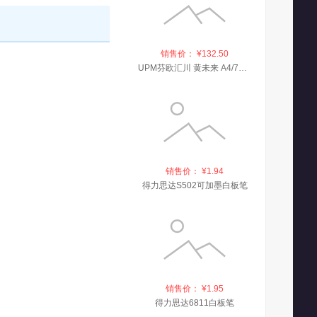
销售价： ¥132.50
UPM芬欧汇川 黄未来 A4/70g 复印纸 500张/包 5包/箱
销售价： ¥1.94
得力思达S502可加墨白板笔
销售价： ¥1.95
得力思达6811白板笔