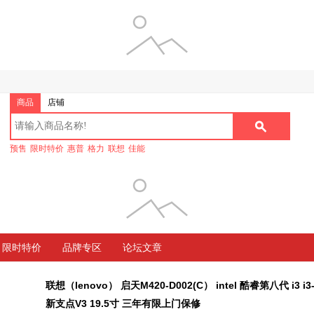
商品
店铺
预售
限时特价
惠普
格力
联想
佳能
限时特价
品牌专区
论坛文章
联想（lenovo） 启天M420-D002(C） intel 酷睿第八代 i3 i3-
新支点V3 19.5寸 三年有限上门保修