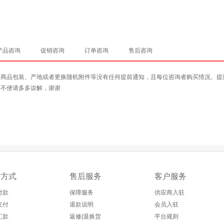
产品咨询
促销咨询
订单咨询
售后咨询
改商品包装、产地或者更换随机附件等没有任何提前通知，且每位咨询者购买情况、提
来不便请多多谅解，谢谢
付方式
售后服务
客户服务
付款
保障服务
供应商入驻
支付
退款说明
会员入驻
汇款
返修|退换货
平台规则