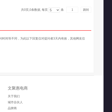
共0页,
0
条数据, 每页
条
跳转
问时间等不同，为此以下回复仅对提问者3天内有效，其他网友仅
文聚惠电商
关于我们
城市合伙人
品牌商